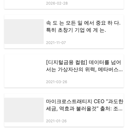
2026-02-28
속 도 는 모든 일 에서 중요 하 다.
특히 초창기 기업 에 게 는.
2021-11-07
[디지털금융 컬럼] 데이터를 넘어
서는 가상자산의 위력, 메타버스
가 보여주고 있어
2021-03-26
마이크로스트래티지 CEO “과도한
세금, 역효과 불러올것” 출처: 조인
디 / 원문기사 링크:
2021-01-26
https://joind.io/market/id/5389