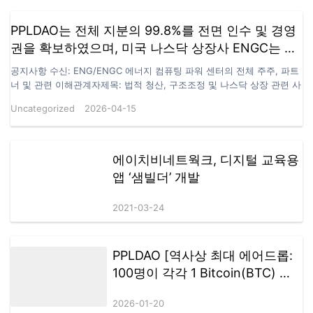
본 기사를 조인디와의 전재 계약
또는 별도의 협의 없이 무단으로
PPLDAO는 전체 지분의 99.8%를 전면 인수 및 경영
게재할 경우 저작권침해가 될 수
권을 확보하였으며, 미국 나스닥 상장사 ENGC는 법
있습니다.
적 책임 이전을 통해 PPLDAO HOLDING GROUP
공지사항 수신: ENG/ENGC 에너지 컴퓨팅 파워 센터의 전체 주주, 파트
LIMITED로 이전되었습니다.
너 및 관련 이해관계자제목: 법적 청산, 구조조정 및 나스닥 상장 관련 사
항 업데이트 본 공지는 나스닥 추천 지정 로펌인 Loeb & Loeb LLP(이하
Uncategorized
2026-04-15
“본 로펌”)이 관련 당사자의 위임을 받아, ENG/ENGC 에너지 컴퓨팅 파
워 센터(이하 “ENG” 또는 “ENGC”)의 법적 청산 및 이후 구조조정과 관
련하여 공식 발표하는 내용입니다. 청산절차 본 로펌의 확인에 따르면,
ENG/ENGC 관련 상장 법인은 관련 법령에 따라 이미 청산 절차에 들어
에이치비네트웍크, 디지털 교육용
갔습니다. 관련 법규에 따라, 본 청산에는 12개월의 법정 관찰 기간이 적
앱 ‘샘빌더’ 개발
용됩니다. 이 기간 동안 권리자가 이의를 제기하거나 권리를 주장하거나
법적 소송을 제기하지 않을 경우, 청산 절차는 법에 따라 진행 및 완료됩
2021-03-24
니다. 자산 및 지분 이전 청산 절차가 법적으로…
PPLDAO [역사상 최대 에어드롭:
100명이 각각 1 Bitcoin(BTC) 획
득] — Satoshi Nakamoto
2026-01-20
GameFi