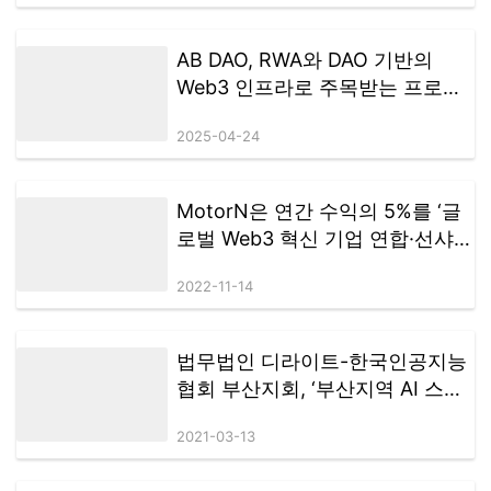
AB DAO, RWA와 DAO 기반의
Web3 인프라로 주목받는 프로젝
트로 부상
2025-04-24
MotorN은 연간 수익의 5%를 ‘글
로벌 Web3 혁신 기업 연합·선샤인
액션 플랜’을 지원하기 위해 할당
2022-11-14
할 계획이다.
법무법인 디라이트-한국인공지능
협회 부산지회, ‘부산지역 AI 스타
트업 기업 육성을 위한 생태계 조
2021-03-13
성’ 협약