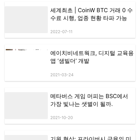
례가 될 전망이다. 업계 선도 DEX 플랫폼으로서 Ave.ai는 항상 Web3 산
세계최초 | CoinW BTC 거래 0 수
업의 혁신과 성장을 이끌어왔다. 이번 한국 블록체인 위크를 통해 일련
의 활동과 혁신 대회를 선보이며, 강력한 자원 통합 능력과 시장 개척 역
수료 시행, 업종 현황 타파 가능
량을 증명할 예정이다. 이는 향후 동아시아 시장에서의 성장에 강력한 원
동력이 될 것으로 기대된다.
2022-07-11
에이치비네트웍크, 디지털 교육용
앱 ‘샘빌더’ 개발
2021-03-24
메타버스 게임 머피는 BSC에서
가장 빛나는 샛별이 될까.
2021-10-20
기원 현상: 프라이버시 금융의 미