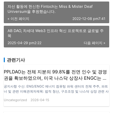
자선 활동에 헌신한 Fintoch는 Miss & Mister Deaf
Universum을 후원했습니다.
« 이전 페이지
2022-12-08 pm7:41
AB DAO, 차세대 Web3 인프라 혁신 프로젝트로 글로벌 주
목
2025-04-29 pm2:22
다음 페이지 »
관련기사
PPLDAO는 전체 지분의 99.8%를 전면 인수 및 경영
권을 확보하였으며, 미국 나스닥 상장사 ENGC는 법
적 책임 이전을 통해 PPLDAO HOLDING GROUP
공지사항 수신: ENG/ENGC 에너지 컴퓨팅 파워 센터의 전체 주주, 파트
LIMITED로 이전되었습니다.
너 및 관련 이해관계자제목: 법적 청산, 구조조정 및 나스닥 상장 관련 사
항 업데이트 본 공지는 나스닥 추천 지정 로펌인 Loeb & Loeb LLP(이하
Uncategorized
2026-04-15
“본 로펌”)이 관련 당사자의 위임을 받아, ENG/ENGC 에너지 컴퓨팅 파
워 센터(이하 “ENG” 또는 “ENGC”)의 법적 청산 및 이후 구조조정과 관
련하여 공식 발표하는 내용입니다. 청산절차 본 로펌의 확인에 따르면,