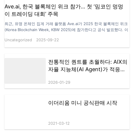
ENG/ENGC 관련 상장 법인은 관련 법령에 따라 이미 청산 절차에 들어
Ave.ai, 한국 블록체인 위크 참가… 첫 ‘밈코인 멍멍
갔습니다. 관련 법규에 따라, 본 청산에는 12개월의 법정 관찰 기간이 적
이 트레이딩 대회’ 주목
용됩니다. 이 기간 동안 권리자가 이의를 제기하거나 권리를 주장하거나
법적 소송을 제기하지 않을 경우, 청산 절차는 법에 따라 진행 및 완료됩
최근, 유명 온체인 집계 거래 플랫폼 Ave.ai가 2025 한국 블록체인 위크
니다. 자산 및 지분 이전 청산 절차가 법적으로…
(Korea Blockchain Week, KBW 2025)에 참가한다고 공식 발표했다. 이
번 행사는 9월 23일부터 28일까지 서울에서 개최되며, Ave.ai는 주요 산
Uncategorized
2025-09-22
업 행사에 스폰서로 참여할 뿐만 아니라, edgeX 등 글로벌 최상위 기관
과 협력해 네트워킹 현장을 함께 조성할 예정이다. 이는 Ave.ai의 한
국 시장 진출을 알리는 중요한 신호로 해석된다. 📌 KBW 기간 동
안 Ave.ai의 활동 일정은 다음과 같다: ⚫️주제: Web3 Growth Summit시
전통적인 퀀트를 초월하다: AIX의
간: 9월 23일 13:30장소: 222 Bongeunsa-ro, 강남구, 서울링
자율 지능체(AI Agent)가 적응형
크: https://luma.com/apkie5u1 ⚫️주제: Ave.ai 한국행 프라이빗 디
거래 전략을 구현하는 방법
너 (초청자 한정)시간: 9월 24일 저녁장소: 개별 초청장으로 공지 ⚫️주
2026-01-29
제: edgeX CONNECTS ALL시간: 9월 25일 19:30~23:00장소: Korean
Community Night, People the Terras Cheongdam링
크: https://luma.com/sekn6c7h ⚫️주제: Super Social Night | KOL
Networking Party시간: 9월 26일 18:00~24:00장소: Avecque
이더리움 미니 공식판매 시작
Cheongdam링크: https://luma.com/omhoof70 특히 주목할 만한 점
은, Ave.ai가 **9월 23일 저녁 한국에서 첫 ‘밈코인 트레이딩 대
회’(MemeCoin Trading Competition)’**를 개최한다는 것이다. 이 혁신
2021-03-12
적인 이벤트는 Ave.ai의 한국 시장 데뷔 무대일 뿐만 아니라, 탈중앙
화 거래소(DEX) 분야에서 밈코인 트레이딩 혁신을 보여주는 상징적인 사