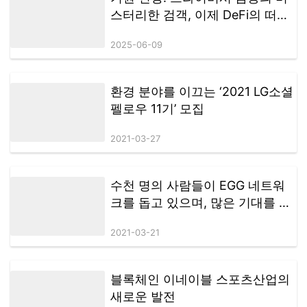
스터리한 검객, 이제 DeFi의 떠오
르는 글로벌 다크호스
2025-06-09
환경 분야를 이끄는 ‘2021 LG소셜
펠로우 11기’ 모집
2021-03-27
수천 명의 사람들이 EGG 네트워
크를 돕고 있으며, 많은 기대를 모
았던 New-DeFi Autonomous
2021-03-21
Consensus Forum이 하이커 우에
서 종료됩니다.
블록체인 이네이블 스포츠산업의
새로운 발전