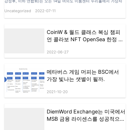
강성후, 이하 연합회)는 오는 14일 여의도 이룸센터 누리홀에서 가상자
산공동가이드라인제정위원회(이하 위원회) 주관으로 투자자 보호 및 시
Uncategorized
2022-07-11
장 건전화를 통해 ‘제2의 루나사태 방지를 위한 공동 가이드라인 기초안
정책포럼’을 개최한다고 11일 밝혔다. 이번 포럼은 3부로 나누어 진행하
게 된다. 제1부 개회식에서는 위원회 참여 거래소들의 공동 가이드라인
채택, 강성후 연합회장의 개회사, 가이드라인제정위원회 자문위원으로
CoinW & 월드 클래스 복싱 챔피
참여 중인 김형중 한국핀테크학회장의 환영사, 윤창현 국회의원(국민의
언 콜라보 NFT OpenSea 한정 판
힘 가상자산특위 위원장)의 축사가 이어진다. 제2부 주제발표에서는 강
매
성후 한국디지털자산사업자연합회장이 ‘가상자산 시장 안정은 증권성 여
2022-06-27
부 결정이 우선’, 김태림 공동가이드라인제정위원회 기초안소위원장(법
무법인 비전 변호사)의 ‘코인마켓 거래소 공동 가이드라인 기초안’을 각
각 발표한다. 제3부 지정토론에서는 가이드라인제정위원회 자문위원으
로 참여…
메타버스 게임 머피는 BSC에서
가장 빛나는 샛별이 될까.
2021-10-20
DiemWord Exchange는 미국에서
MSB 금융 라이센스를 성공적으로
획득했으며 새로운 라운드의 글로