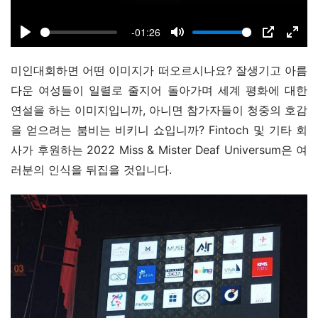
a
-01:26
y
P
M
P
E
l
u
I
n
미인대회하면 어떤 이미지가 떠오르시나요? 잘생기고 아름
a
t
P
t
다운 여성들이 일렬로 줄지어 돌아가며 세계 평화에 대한 
y
e
e
연설을 하는 이미지입니까, 아니면 참가자들이 청중의 호감
r
을 얻으려는 붐비는 비키니 쇼입니까? Fintoch 및 기타 회
f
사가 후원하는 2022 Miss & Mister Deaf Universum은 여
u
러분의 인식을 뒤집을 것입니다.
l
l
s
c
r
e
e
n