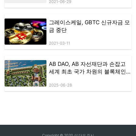
2021-06-29
벌 배포가 곧 시작됩니다.
그레이스케일, GBTC 신규자금 모
금 중단
2021-03-11
AB DAO, AB 자선재단과 손잡고
세계 최초 국가 차원의 블록체인
테마 리조트 설립
2025-06-28
Copyright © 2020 상 다오 징시