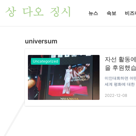
뉴스
속보
비즈
universum
자선 활동에 헌
Uncategorized
을 후원했습
미인대회하면 어떤
세계 평화에 대한
비키니 쇼입니까? Fi
2022-12-08
러분의 인식을 뒤집
Deaf Univer
Deaf Deaf U
식으로 연설을 할
현할 수 있습니다.