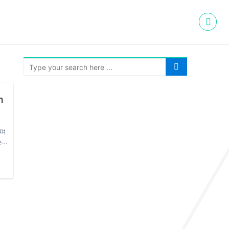
m
가며
는
여
s
ss
 방
 표