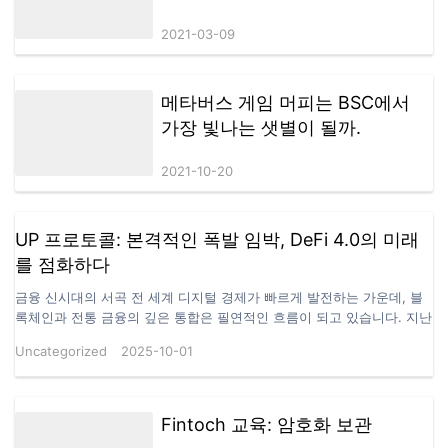
2021-03-09
메타버스 게임 머피는 BSC에서
가장 빛나는 샛별이 될까.
2021-10-20
UP 프로토콜: 본격적인 폭발 임박, DeFi 4.0의 미래
를 점화하다
금융 신시대의 서곡 전 세계 디지털 경제가 빠르게 발전하는 가운데, 블
록체인과 전통 금융의 깊은 통합은 필연적인 흐름이 되고 있습니다. 지난
10년간 DeFi는 전례 없는 자유와 혁신을 가져왔지만, 단기적 수익 추구,
Uncategorized
2025-10-01
취약한 보안, 제한된 지속 가능성 문제도 점차 드러났습니다. 시장은 이
제 장기적 가치를 지니고 미래 생태계 번영을 지원할 수 있는 새로운 패
러다임을 절실히 필요로 합니다. 이제, UP 프로토콜이 곧 놀라운 런칭을
앞두고 있습니다!이는 단순한 기술 혁신이 아니라 글로벌 신념의 점화입
Fintoch 교육: 암호화 보관
니다. 안전성, 투명성, 지속 가능성의 설계 철학을 바탕으로, UP 프로토