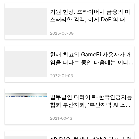
기원 현상: 프라이버시 금융의 미
스터리한 검객, 이제 DeFi의 떠오
르는 글로벌 다크호스
2025-06-09
현재 최고의 GameFi 사용자가 게
임을 떠나는 동안 다음에는 어디
로 갈까요? METAEASE는 게임 체
2022-01-03
인저로 부상합니다!
법무법인 디라이트-한국인공지능
협회 부산지회, ‘부산지역 AI 스타
트업 기업 육성을 위한 생태계 조
2021-03-13
성’ 협약