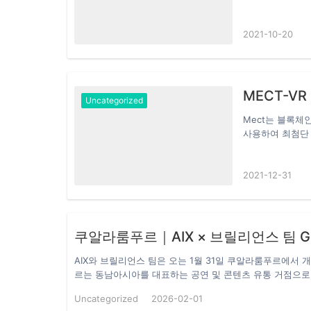
해 메타버스의 모
란하고 수백만명
2021-10-20
은 “컴퓨터 협회
입해야 한다. 그
을 만들 수 있다
음마 단계에 불
MECT-V
Uncategorized
Mect는 블록체
사용하여 최첨단 
추는 데 도움이 
험에 뛰어들 수 있
2021-12-31
용자가 자신의 취
NFT 시장 NF
로젝트는 사용자가
플랫폼 참여자가
쿠알
AIX와 브릴리언스 팀은 오는 1월 31일 쿠알라룸푸르에서
르는 동남아시아를 대표하는 공연 및 콘텐츠 유통 거점으로
G-DRAGON의 국제적인 아티스트 영향력이 더해지며,이번
Uncategorized
2026-02-01
가되고 있습니다. 브릴리언스 팀은 AIX를 핵심 전략 파트너