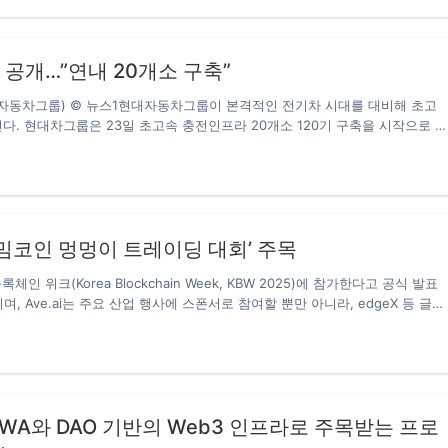
IX의 성장과 확장 과정에서 지속적으로 기여해 온 팀 리더 및 주요 협력 파트너
’ 공개…”연내 20개소 구축”
현대자동차그룹) © 뉴스1현대자동차그룹이 본격적인 전기차 시대를 대비해 초고
다. 현대차그룹은 23일 초고속 충전인프라 20개소 120기 구축을 시작으로 충
브랜드 ‘E-pit'(이-피트)를 공개한다고 밝혔다. E-pit는 모터스포츠 레이싱
 피트 스톱을 지향하고, 충전과 연관된 모든 서비스를 쉽고 빠르게 제공한다. 앞으
화한다는 계획이다. E-pit 충전소는 2021년 4월 중순에 전국 12개 고속도
에도 충전소 8개소(48기)를 순차적으로…
 ‘밈코인 멍멍이 트레이딩 대회’ 주목
체인 위크(Korea Blockchain Week, KBW 2025)에 참가한다고 공식 발표
, Ave.ai는 주요 산업 행사에 스폰서로 참여할 뿐만 아니라, edgeX 등 글로
다. 이는 Ave.ai의 한국 시장 진출을 알리는 중요한 신호로 해석된다.
Web3 Growth Summit시간: 9월 23일 13:30장소: 222 Bongeunsa-ro,
제: Ave.ai 한국행 프라이빗 디너 (초청자 한정)시간: 9월 24일 저녁장소: 개별 초청
30~23:00장소: Korean Community Night, People the Terras
per Social Night | KOL Networking Party시간: 9월 26일 18:00~24:00장
omhoof70 특히 주목할 만한 점은, Ave.ai가 **9월 23일 저녁 한국에서 첫 ‘밈코인
, RWA와 DAO 기반의 Web3 인프라로 주목받는 프로
**를 개최한다는 것이다. 이 혁신적인 이벤트는 Ave.ai의 한국 시장 데뷔 무대일 뿐