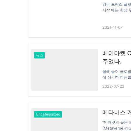
영국 프랑스 플랫폼
시작 에는 항상 두
하지 않도록 공관
프로젝트 를 홍보
2021-11-07
은 자체 토 큰 을
베어마켓 C
뉴스
주었다.
올해 들어 글로벌
에 심각한 피해를
를 보이지 않고 
2022-07-22
이 머리를 모래에
돌파구를 찾을 수
상승세를 거치면서
방식으로 붕괴돼 
메타버스 게
BTC 가격은 202
Uncategorized
“인터넷의 끝은 
(Metavers