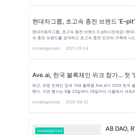
안정적인 협업 구조를 구축해 왔습니다. 또한 지난 1년간 A
들에게 공식적인 감사의 뜻을…
현대차그룹, 초고속 충전 브랜드 ‘E–pit
현대자동차그룹, 초고속 충전 브랜드 E-pit(사진제공=
속 충전 브랜드를 공개하고 초고속 충전 인프라 구축에 나선
전 생태계 플랫폼 육성계획 등 미래 충전 비전을 제시하는 신규 
Uncategorized
2021-03-24
의 피트 스톱(Pit stop)에서 영감받았다. 전기차를 위한
로 고객의 일상과 시간을 의미 있게 만드는 충전 플랫폼으로 진
로 휴게소(72기)에서 개소할 계획이다. 도심 내 주요 거점
Ave.ai, 한국 블록체인 위크 참가… 첫
최근, 유명 온체인 집계 거래 플랫폼 Ave.ai가 2025 한국 블록
했다. 이번 행사는 9월 23일부터 28일까지 서울에서 개최되며
벌 최상위 기관과 협력해 네트워킹 현장을 함께 조성할 예정이
Uncategorized
2025-09-22
📌 KBW 기간 동안 Ave.ai의 활동 일정은 다음과 같다: ⚫️주제: 
강남구, 서울링크: https://luma.com/apkie5u1 ⚫️주
장으로 공지 ⚫️주제: edgeX CONNECTS ALL시간: 9월 25일 19:
Cheongdam링크: https://luma.com/sekn6c7h ⚫️주제: Su
소: Avecque Cheongdam링크: https://luma.com/
AB DAO
Uncategorized
트레이딩 대회’(MemeCoin Trading Competition)’