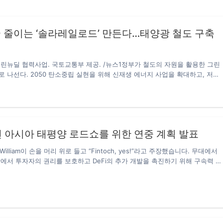
 줄이는 ‘솔라레일로드’ 만든다…태양광 철도 구축
린뉴딜 협력사업. 국토교통부 제공. /뉴스1정부가 철도의 자원을 활용한 그린
 나선다. 2050 탄소중립 실현을 위해 신재생 에너지 사업을 확대하고, 저탄
를 구현하는 그린뉴딜 사업으로 미래 철도의 성장동력을 확보해 나갈 계획이다.
울특별시, 한국철도공사는 24일 서울시청에서 철도시설을 활용하여 태양광 
‘솔라 레일로드(Solar Railroad) 그린뉴딜 협력사업’ 업무협약을 체결했다.
수 국토부 2차관과 서정협 서울시 시장권한대행, 손병석 철도공사 사장이 참
약식 후 태양광 발전 사업을 위한 협력체계 강화방안도 논의했다. 이번 협약으
h, 팬 아시아 태평양 로드쇼를 위한 연중 계획 발표
년까지 Δ철도 차량기지 및 역사 주차장에 19.8㎿ Δ서울역 등 철도역사에 태양광
등 총 25㎿…
O William이 손을 머리 위로 들고 “Fintoch, yes!”라고 주장했습니다. 무대에서
에서 투자자의 권리를 보호하고 DeFi의 추가 개발을 촉진하기 위해 구속력 있
 위해 블록체인 금융 플랫폼이 등장하는 것을 봅니다. 11월 13일, Fintoch
 첫 번째 정류장은 공식적으로 말레이시아 쿠알라룸푸르에서 시작되었습니다.
식 런칭 컨퍼런스는 3일간 일정이 꽉 찬 Hotel Seri Malaysia Genting에
intoch의 로드쇼의 목표는 Fintoch의 금융 퍼블릭 체인과 개념을 전 세계적으
다. Fintoch는 미국 실리콘밸리 기업인 Morgan DF Fintoch가 구축한 혁신
금융 플랫폼입니다. 전통적인 금융의 딜레마를 극복하고 탈 중앙화로 인한…