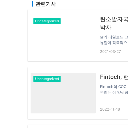
관련기사
탄소발자국
Uncategorized
박차
솔라 레일로드 그
뉴딜에 적극적으로
소 친환경 철도
2021-03-27
국토교통부와 서
전시설을 구축하는 
협약식에는 손명
했다. 이들은 협
Fintoc
로 오는 2022
Uncategorized
랜드마크 5.2㎿ 
Fintoch의 CO
우리는 이 약세장
는 채권을 강화하기
로드쇼 시리즈의
2022-11-18
이번 아시아태평양 공
서 열렸습니다. F
로 확산하는 것입니
적인 블록체인 