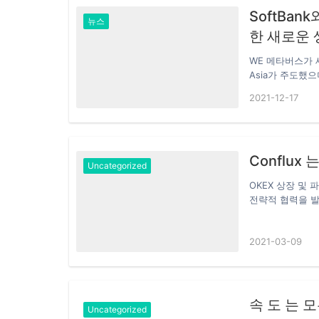
SoftBan
뉴스
한 새로운
WE 메타버스가 
Asia가 주도했으며 Ve
Acquisitio
2021-12-17
다. 양 당사자는
SoftBank는 2
IT 기업의 과반
Metaverse
Conflux
게 하여 새로운 
Uncategorized
금이…
OKEX 상장 및 
전략적 협력을 발
발전을 촉진하고
이에서 그들의 온체
2021-03-09
간의 크로스체인 
로토콜인 Shuttl
용성을 지원하게 
두 체인의 사이의
월…
속 도 는 모
Uncategorized