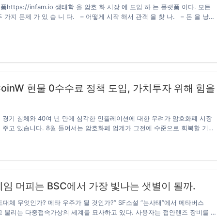
https://infam.io 생태학 을 암호 화 시장 에 도입 하 는 플랫폼 이다. 모든
 가지 문제 가 있 습 니 다. – 어떻게 시작 해서 관객 을 찾 나. – 돈 을 낭비
 을 어떻게 진행 하나. 지금 은 업주 가 적당 한 관계 가 없 으 면 시장 에서
 하기 어렵다.하지만 주변 에 적합 한 사람 에 게 는 큰 문제 다. 인 팜 플랫폼
 가 진 완전한 분석…
oinW 현물 0수수료 정책 도입, 가치투자 위해 힘을
 경기 침체와 40여 년 만에 심각한 인플레이션에 대한 우려가 암호화폐 시장
 주고 있습니다. 8월 들어서는 암호화폐 업계가 그전에 수준으로 회복할 기미
있습니다. 투자자들이 침착함을 유지하는 것은 쉽지 않지만 시장 상황과 관계
 파묻은 타조가 되지 말고 시장의 법칙을 따르고 현재의 약세를 활용하여 투
 있습니다. 약세장 진입, 암호화폐 시가총액 72.3% 하락 지난해 하이라이트
 2022년 암호화폐 약세장이 시작됐고, LUNA와 UST는 매우 짧고 ‘장대한’
약세장의 발전 속도와 하락폭을 더욱 심각해주고 있습니다. CoinW에 따르면
임 머피는 BSC에서 가장 빛나는 샛별이 될까.
1년 11월 10일…
도대체 무엇인가? 메타 우주가 될 것인가?” SF소설 “눈사태”에서 메타버스
e)라고 불리는 다중접속가상의 세계를 묘사하고 있다. 사용자는 접안렌즈 장비를 