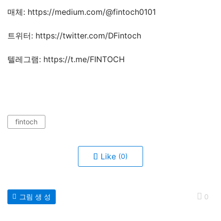
매체: https://medium.com/@fintoch0101
트위터: https://twitter.com/DFintoch
텔레그램: https://t.me/FINTOCH
fintoch
Like
(0)
그림 생 성
0