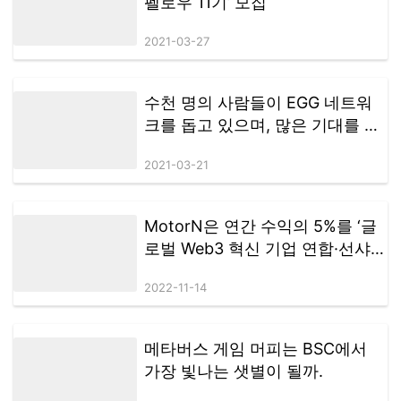
펠로우 11기’ 모집
2021-03-27
수천 명의 사람들이 EGG 네트워
크를 돕고 있으며, 많은 기대를 모
았던 New-DeFi Autonomous
2021-03-21
Consensus Forum이 하이커 우에
서 종료됩니다.
MotorN은 연간 수익의 5%를 ‘글
로벌 Web3 혁신 기업 연합·선샤인
액션 플랜’을 지원하기 위해 할당
2022-11-14
할 계획이다.
메타버스 게임 머피는 BSC에서
가장 빛나는 샛별이 될까.