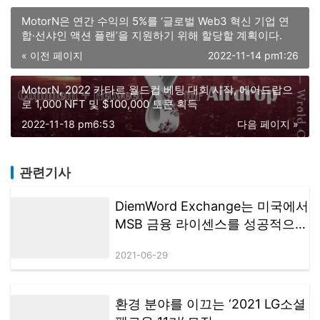
MotorN은 연간 수익의 5%를 ‘글로벌 Web3 혁신 기업 연
합·선샤인 액션 플랜’을 지원하기 위해 할당할 계획이다.
« 이전 페이지
2022-11-14 pm1:26
MotorN, 2022 카타르 월드컵 베팅 대회 시작, 에어드랍으
로 1,000 NFT 및 $100,000 토큰 획득
2022-11-18 pm6:53
다음 페이지 »
관련기사
DiemWord Exchange는 미국에서
MSB 금융 라이센스를 성공적으로
획득했으며 새로운 라운드의 글로
2021-06-29
벌 배포가 곧 시작됩니다.
환경 분야를 이끄는 ‘2021 LG소셜