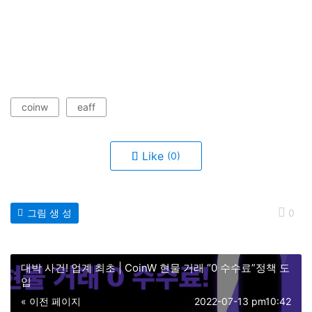
coinw
eaff
Like
(0)
그림 생 성
0
대박 사건! 업계 최초 | CoinW 현물 거래 “0 수수료”정책 도
입
« 이전 페이지
2022-07-13 pm10:42